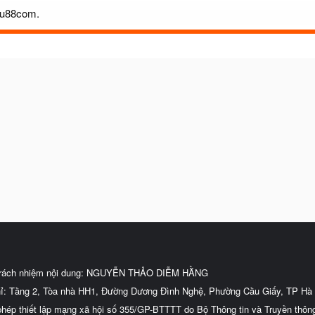
88u88com.
trách nhiệm nội dung: NGUYỄN THẢO DIỄM HẰNG
hỉ: Tầng 2, Tòa nhà HH1, Đường Dương Đình Nghệ, Phường Cầu Giấy, TP Hà 
phép thiết lập mạng xã hội số 355/GP-BTTTT do Bộ Thông tin và Truyền thôn