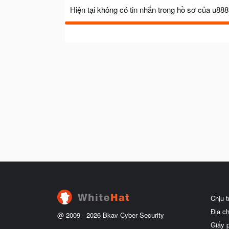
Hiện tại không có tin nhắn trong hồ sơ của u8
Chịu 
Địa c
@ 2009 -
2026
Bkav Cyber Security
Giấy 