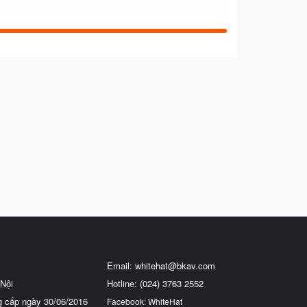
Email:
whitehat@bkav.com
Nội
Hotline: (024) 3763 2552
g cấp ngày 30/06/2016
Facebook: WhiteHat