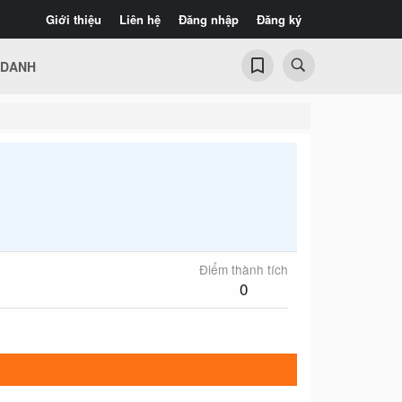
Giới thiệu
Liên hệ
Đăng nhập
Đăng ký
 DANH
Điểm thành tích
0