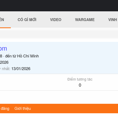
ÊN
CÓ GÌ MỚI
VIDEO
WARGAME
VINH
om
8
·
đến từ
Hồ Chí Minh
/2026
y nhất
13/01/2026
Điểm tương tác
0
 đăng
Giới thiệu