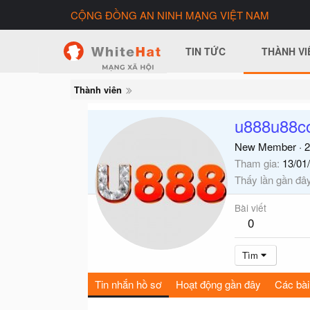
CỘNG ĐỒNG AN NINH MẠNG VIỆT NAM
TIN TỨC
THÀNH VI
Thành viên
u888u88c
New Member
·
2
Tham gia
13/01
Thấy lần gần đâ
Bài viết
0
Tìm
Tin nhắn hồ sơ
Hoạt động gần đây
Các bài