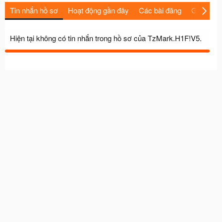
Tin nhắn hồ sơ
Hoạt động gần đây
Các bài đăng
Giới thiệu
Hiện tại không có tin nhắn trong hồ sơ của TzMark.H1F!V5.