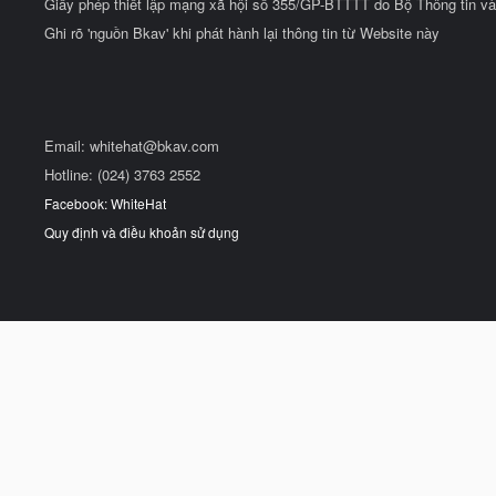
Giấy phép thiết lập mạng xã hội số 355/GP-BTTTT do Bộ Thông tin và
Ghi rõ 'nguồn Bkav' khi phát hành lại thông tin từ Website này
Email:
whitehat@bkav.com
Hotline: (024) 3763 2552
Facebook: WhiteHat
Quy định và điều khoản sử dụng