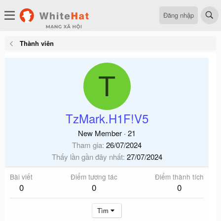
Đăng nhập
Thành viên
T
TzMark.H1F!V5
New Member
·
21
Tham gia
26/07/2024
Thấy lần gần đây nhất
27/07/2024
Bài viết
Điểm tương tác
Điểm thành tích
0
0
0
Tìm