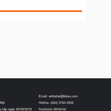
Email:
whitehat@bkav.com
Nội
Hotline: (024) 3763 2552
g cấp ngày 30/06/2016
Facebook: WhiteHat