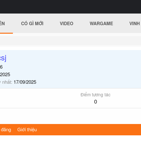
ÊN
CÓ GÌ MỚI
VIDEO
WARGAME
VINH
sj
6
/2025
y nhất
17/09/2025
Điểm tương tác
0
 đăng
Giới thiệu