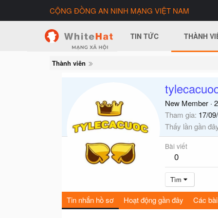
CỘNG ĐỒNG AN NINH MẠNG VIỆT NAM
TIN TỨC
THÀNH VI
Thành viên
tylecacuoc
New Member
·
2
Tham gia
17/09
Thấy lần gần đâ
Bài viết
0
Tìm
Tin nhắn hồ sơ
Hoạt động gần đây
Các bài