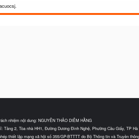
cacuocsj.
trách nhiệm nội dung: NGUYỄN THẢO DIỄM HẰNG
hỉ: Tầng 2, Tòa nhà HH1, Đường Dương Đình Nghệ, Phường Cầu Giấy, TP Hà 
phép thiết lập mạng xã hội số 355/GP-BTTTT do Bộ Thông tin và Truyền thôn