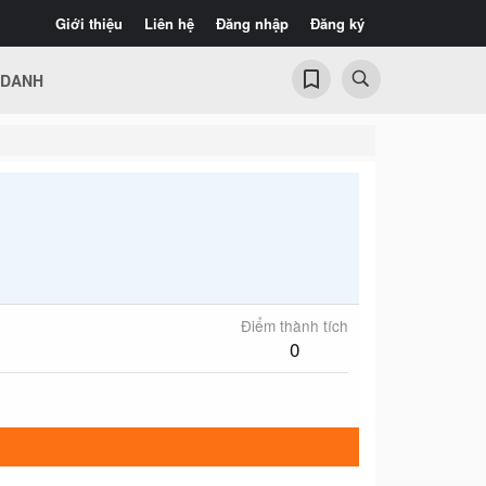
Giới thiệu
Liên hệ
Đăng nhập
Đăng ký
 DANH
Điểm thành tích
0