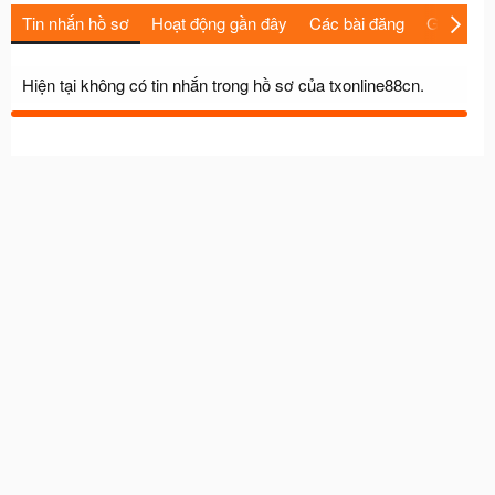
Tin nhắn hồ sơ
Hoạt động gần đây
Các bài đăng
Giới thiệu
Hiện tại không có tin nhắn trong hồ sơ của txonline88cn.