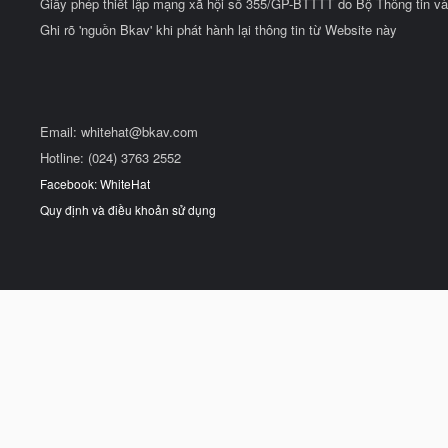
Giấy phép thiết lập mạng xã hội số 355/GP-BTTTT do Bộ Thông tin và
Ghi rõ 'nguồn Bkav' khi phát hành lại thông tin từ Website này
Email:
whitehat@bkav.com
Hotline: (024) 3763 2552
Facebook: WhiteHat
Quy định và điều khoản sử dụng