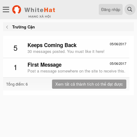
Đăng nhập
Trường Cận
Keeps Coming Back
05/06/2017
5
30 messages posted. You must like it here!
First Message
05/06/2017
1
Post a message somewhere on the site to receive this.
Xem tất cả thành tích có thể đạt được
Tổng điểm: 6