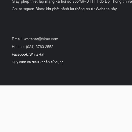
Giấy phép thiết lập mạng xã hội số 355/GP-BTTTT do Bộ Thông tin và
Ghi rõ 'nguồn Bkav' khi phát hành lại thông tin từ Website này
Email:
whitehat@bkav.com
Hotline: (024) 3763 2552
Facebook: WhiteHat
Quy định và điều khoản sử dụng