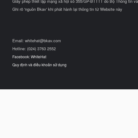
Giấy phép thiết lập mạng xã hội số 355/GP-BTTTT do Bộ Thông tin và
Ghi rõ 'nguồn Bkav' khi phát hành lại thông tin từ Website này
Email:
whitehat@bkav.com
Hotline: (024) 3763 2552
Facebook: WhiteHat
Quy định và điều khoản sử dụng