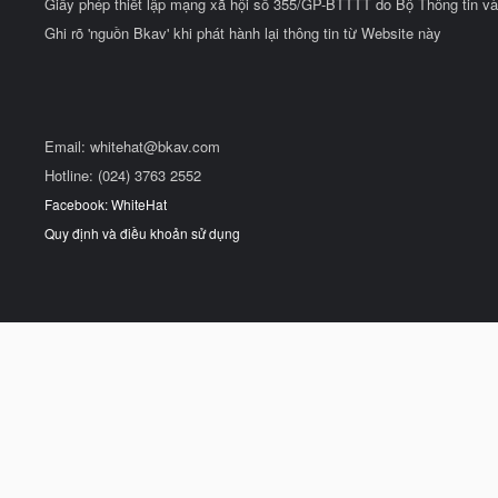
Giấy phép thiết lập mạng xã hội số 355/GP-BTTTT do Bộ Thông tin và
Ghi rõ 'nguồn Bkav' khi phát hành lại thông tin từ Website này
Email:
whitehat@bkav.com
Hotline: (024) 3763 2552
Facebook: WhiteHat
Quy định và điều khoản sử dụng