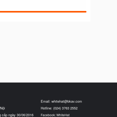
Email:
whitehat@bkav.com
Nội
Hotline: (024) 3763 2552
g cấp ngày 30/06/2016
Facebook: WhiteHat