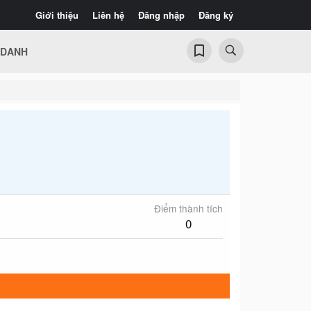
Giới thiệu
Liên hệ
Đăng nhập
Đăng ký
 DANH
Điểm thành tích
0