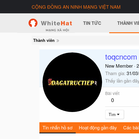
CỘNG ĐỒNG AN NINH MẠNG VIỆT NAM
TIN TỨC
THÀNH VI
Thành viên
toqcncom
New Member
·
2
Tham gia
31/03
Thấy lần gần đâ
Bài viết
0
Tìm
Tin nhắn hồ sơ
Hoạt động gần đây
Các bài