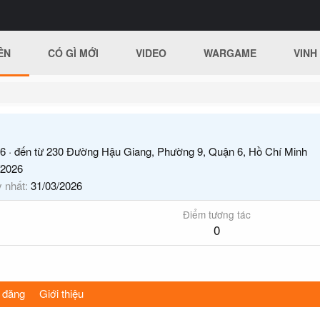
ÊN
CÓ GÌ MỚI
VIDEO
WARGAME
VINH
6
·
đến từ
230 Đường Hậu Giang, Phường 9, Quận 6, Hồ Chí Minh
/2026
y nhất
31/03/2026
Điểm tương tác
0
 đăng
Giới thiệu