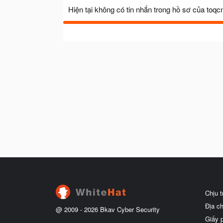
Hiện tại không có tin nhắn trong hồ sơ của toq
Chịu 
Địa c
@ 2009 -
2026
Bkav Cyber Security
Giấy 