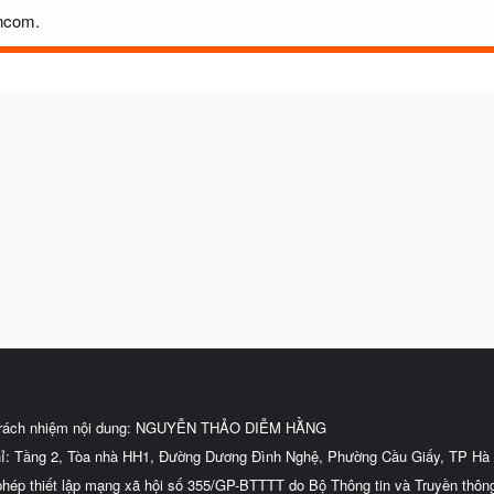
cncom.
trách nhiệm nội dung: NGUYỄN THẢO DIỄM HẰNG
hỉ: Tầng 2, Tòa nhà HH1, Đường Dương Đình Nghệ, Phường Cầu Giấy, TP Hà 
phép thiết lập mạng xã hội số 355/GP-BTTTT do Bộ Thông tin và Truyền thôn