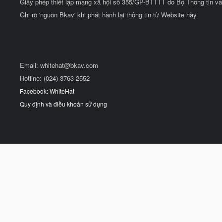
Giấy phép thiết lập mạng xã hội số 355/GP-BTTTT do Bộ Thông tin và
Ghi rõ 'nguồn Bkav' khi phát hành lại thông tin từ Website này
Email:
whitehat@bkav.com
Hotline: (024) 3763 2552
Facebook: WhiteHat
Quy định và điều khoản sử dụng