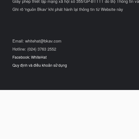
Giấy phép thiết lập mạng xã hội số 355/GP-BTTTT do Bộ Thông tin và
Ghi rõ 'nguồn Bkav' khi phát hành lại thông tin từ Website này
Email:
whitehat@bkav.com
Hotline: (024) 3763 2552
Facebook: WhiteHat
Quy định và điều khoản sử dụng