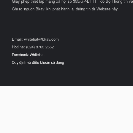
Giấy phép thiết lập mạng xã hội số 355/GP-BTTTT do Bộ Thông tin và
Ghi rõ 'nguồn Bkav' khi phát hành lại thông tin từ Website này
Email:
whitehat@bkav.com
Hotline: (024) 3763 2552
Facebook: WhiteHat
Quy định và điều khoản sử dụng