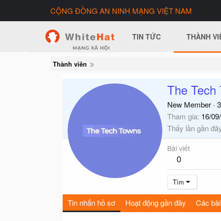
CỘNG ĐỒNG AN NINH MẠNG VIỆT NAM
TIN TỨC
THÀNH VI
Thành viên
The Tech
New Member
·
3
Tham gia
16/09
Thấy lần gần đâ
Bài viết
0
Tìm
Tin nhắn hồ sơ
Hoạt động gần đây
Các bài