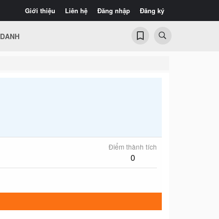
Giới thiệu
Liên hệ
Đăng nhập
Đăng ký
 DANH
Điểm thành tích
0