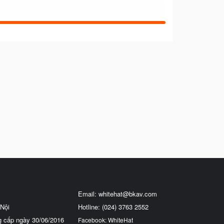
Email:
whitehat@bkav.com
Nội
Hotline: (024) 3763 2552
g cấp ngày 30/06/2016
Facebook: WhiteHat