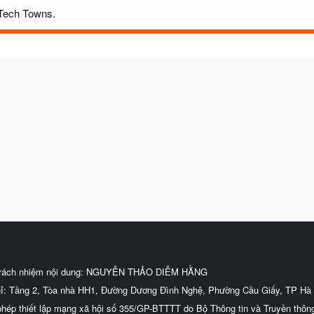
 Tech Towns.
trách nhiệm nội dung: NGUYỄN THẢO DIỄM HẰNG
hỉ: Tầng 2, Tòa nhà HH1, Đường Dương Đình Nghệ, Phường Cầu Giấy, TP Hà 
phép thiết lập mạng xã hội số 355/GP-BTTTT do Bộ Thông tin và Truyền thôn