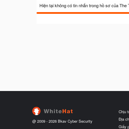
Hiện tại không có tin nhắn trong hồ sơ của The
Chịu 
Địa c
@ 2009 -
2026
Bkav Cyber Security
Giấy 