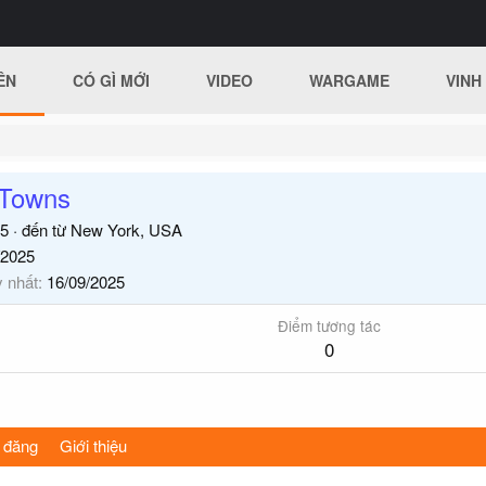
ÊN
CÓ GÌ MỚI
VIDEO
WARGAME
VINH
 Towns
5
·
đến từ
New York, USA
/2025
y nhất
16/09/2025
Điểm tương tác
0
 đăng
Giới thiệu