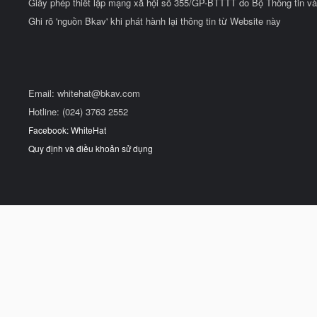
Giấy phép thiết lập mạng xã hội số 355/GP-BTTTT do Bộ Thông tin và
Ghi rõ 'nguồn Bkav' khi phát hành lại thông tin từ Website này
Email:
whitehat@bkav.com
Hotline: (024) 3763 2552
Facebook: WhiteHat
Quy định và điều khoản sử dụng