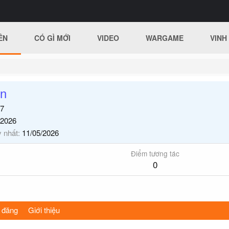
ÊN
CÓ GÌ MỚI
VIDEO
WARGAME
VINH
on
7
/2026
y nhất
11/05/2026
Điểm tương tác
0
 đăng
Giới thiệu