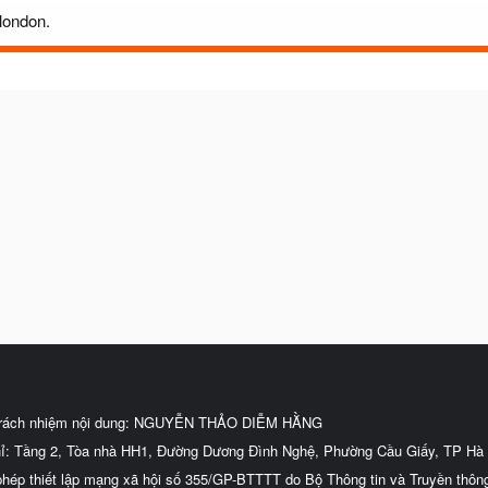
london.
trách nhiệm nội dung: NGUYỄN THẢO DIỄM HẰNG
hỉ: Tầng 2, Tòa nhà HH1, Đường Dương Đình Nghệ, Phường Cầu Giấy, TP Hà 
phép thiết lập mạng xã hội số 355/GP-BTTTT do Bộ Thông tin và Truyền thôn