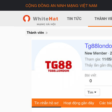
CỘNG ĐỒNG AN NINH MẠNG VIỆT NAM
TIN TỨC
THÀNH VI
Thành viên
Tg88lond
New Member
·
2
Tham gia
11/05
Thấy lần gần đâ
Bài viết
0
Tìm
Tin nhắn hồ sơ
Hoạt động gần đây
Các bài