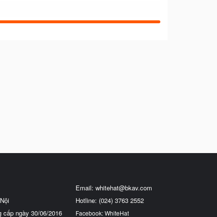
Email:
whitehat@bkav.com
Nội
Hotline: (024) 3763 2552
g cấp ngày 30/06/2016
Facebook: WhiteHat