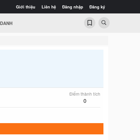
Giới thiệu
Liên hệ
Đăng nhập
Đăng ký
 DANH
Điểm thành tích
0