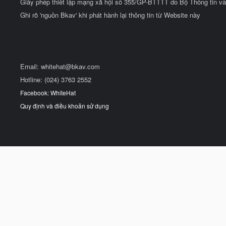
Giấy phép thiết lập mạng xã hội số 355/GP-BTTTT do Bộ Thông tin và
Ghi rõ 'nguồn Bkav' khi phát hành lại thông tin từ Website này
Email:
whitehat@bkav.com
Hotline: (024) 3763 2552
Facebook: WhiteHat
Quy định và điều khoản sử dụng