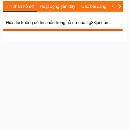
Tin nhắn hồ sơ
Hoạt động gần đây
Các bài đăng
Giới thiệu
Hiện tại không có tin nhắn trong hồ sơ của Tg88jpncom.