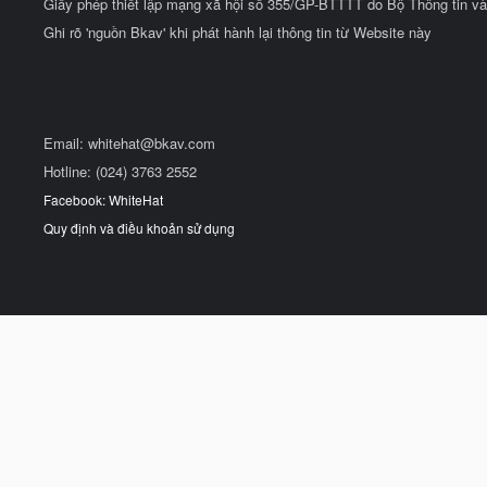
Giấy phép thiết lập mạng xã hội số 355/GP-BTTTT do Bộ Thông tin và
Ghi rõ 'nguồn Bkav' khi phát hành lại thông tin từ Website này
Email:
whitehat@bkav.com
Hotline: (024) 3763 2552
Facebook: WhiteHat
Quy định và điều khoản sử dụng