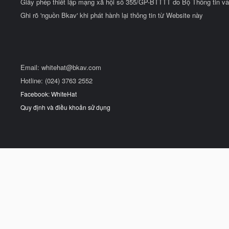
Giấy phép thiết lập mạng xã hội số 355/GP-BTTTT do Bộ Thông tin và
Ghi rõ 'nguồn Bkav' khi phát hành lại thông tin từ Website này
Email:
whitehat@bkav.com
Hotline: (024) 3763 2552
Facebook: WhiteHat
Quy định và điều khoản sử dụng