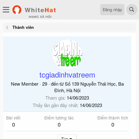
Đăng nhập
Thành viên
tcgiadinhvatreem
New Member
·
29
·
đến từ
Số 139 Nguyễn Thái Học, Ba
Đình, Hà Nội
Tham gia
14/06/2023
Thấy lần gần đây nhất
14/06/2023
Bài viết
Điểm tương tác
Điểm thành tích
0
0
0
Tìm