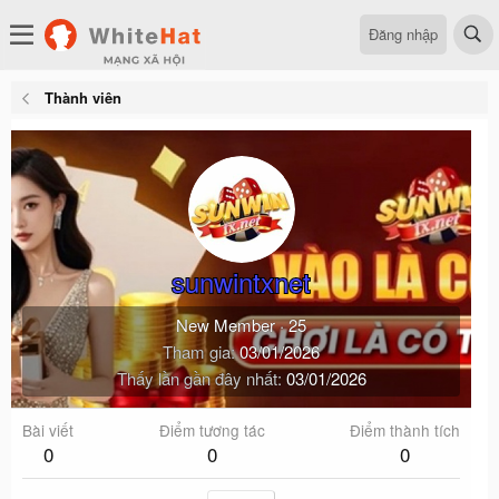
Đăng nhập
Thành viên
sunwintxnet
New Member
·
25
Tham gia
03/01/2026
Thấy lần gần đây nhất
03/01/2026
Bài viết
Điểm tương tác
Điểm thành tích
0
0
0