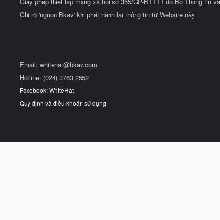
Giấy phép thiết lập mạng xã hội số 355/GP-BTTTT do Bộ Thông tin và
Ghi rõ 'nguồn Bkav' khi phát hành lại thông tin từ Website này
Email:
whitehat@bkav.com
Hotline: (024) 3763 2552
Facebook: WhiteHat
Quy định và điều khoản sử dụng