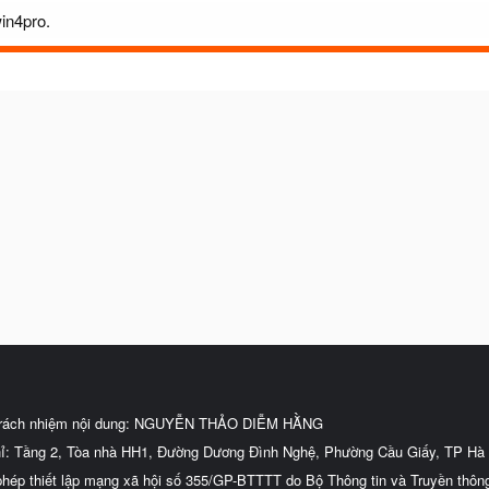
in4pro.
trách nhiệm nội dung: NGUYỄN THẢO DIỄM HẰNG
hỉ: Tầng 2, Tòa nhà HH1, Đường Dương Đình Nghệ, Phường Cầu Giấy, TP Hà 
phép thiết lập mạng xã hội số 355/GP-BTTTT do Bộ Thông tin và Truyền thôn