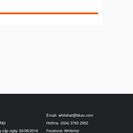
Email:
whitehat@bkav.com
Nội
Hotline: (024) 3763 2552
g cấp ngày 30/06/2016
Facebook: WhiteHat