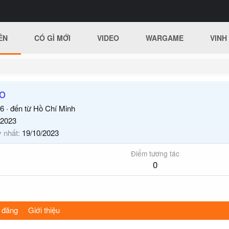
ÊN
CÓ GÌ MỚI
VIDEO
WARGAME
VINH
o
6
·
đến từ
Hồ Chí Minh
/2023
y nhất
19/10/2023
Điểm tương tác
0
 đăng
Giới thiệu