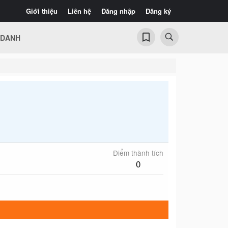
Giới thiệu
Liên hệ
Đăng nhập
Đăng ký
 DANH
Điểm thành tích
0