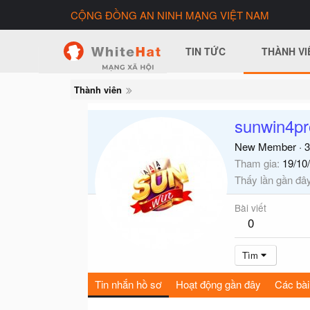
CỘNG ĐỒNG AN NINH MẠNG VIỆT NAM
TIN TỨC
THÀNH VI
Thành viên
sunwin4pr
New Member
·
3
Tham gia
19/10
Thấy lần gần đâ
Bài viết
0
Tìm
Tin nhắn hồ sơ
Hoạt động gần đây
Các bài