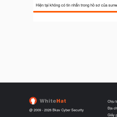
Hiện tại không có tin nhắn trong hồ sơ của sunw
Chịu 
Địa c
@ 2009 -
2026
Bkav Cyber Security
Giấy 