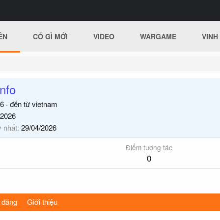
ÊN
CÓ GÌ MỚI
VIDEO
WARGAME
VINH
nfo
6
·
đến từ
vietnam
/2026
y nhất
29/04/2026
Điểm tương tác
0
 đăng
Giới thiệu