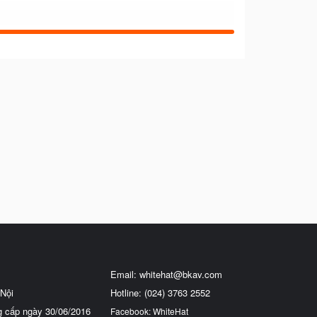
Email:
whitehat@bkav.com
Nội
Hotline: (024) 3763 2552
g cấp ngày 30/06/2016
Facebook: WhiteHat