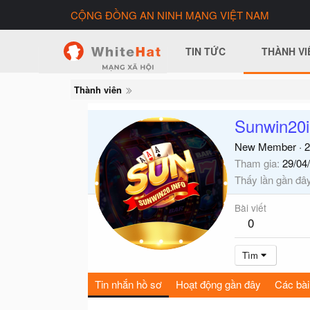
CỘNG ĐỒNG AN NINH MẠNG VIỆT NAM
TIN TỨC
THÀNH VI
Thành viên
Sunwin20i
New Member
·
2
Tham gia
29/04
Thấy lần gần đâ
Bài viết
0
Tìm
Tin nhắn hồ sơ
Hoạt động gần đây
Các bài