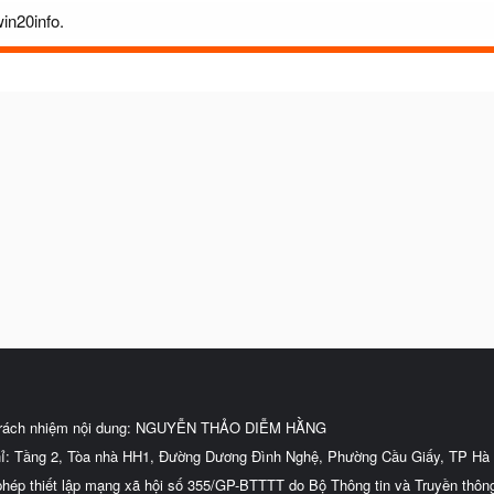
in20info.
trách nhiệm nội dung: NGUYỄN THẢO DIỄM HẰNG
hỉ: Tầng 2, Tòa nhà HH1, Đường Dương Đình Nghệ, Phường Cầu Giấy, TP Hà 
phép thiết lập mạng xã hội số 355/GP-BTTTT do Bộ Thông tin và Truyền thôn