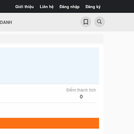
Giới thiệu
Liên hệ
Đăng nhập
Đăng ký
 DANH
Điểm thành tích
0