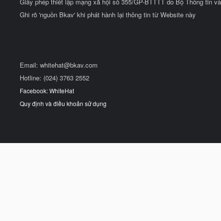
Giấy phép thiết lập mạng xã hội số 355/GP-BTTTT do Bộ Thông tin và
Ghi rõ 'nguồn Bkav' khi phát hành lại thông tin từ Website này
Email:
whitehat@bkav.com
Hotline: (024) 3763 2552
Facebook: WhiteHat
Quy định và điều khoản sử dụng