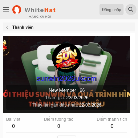
Đăng nhập
Thành viên
sunwin2026ukcom
New Member
·
26
Tham gia
22/03/2026
Thấy lần gần đây nhất
22/03/2026
Bài viết
Điểm tương tác
Điểm thành tích
0
0
0