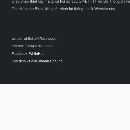
Giấy phép thiết lập mạng xã hội số 355/GP-BTTTT do Bộ Thông tin và
Ghi rõ 'nguồn Bkav' khi phát hành lại thông tin từ Website này
Email:
whitehat@bkav.com
Hotline: (024) 3763 2552
Facebook: WhiteHat
Quy định và điều khoản sử dụng