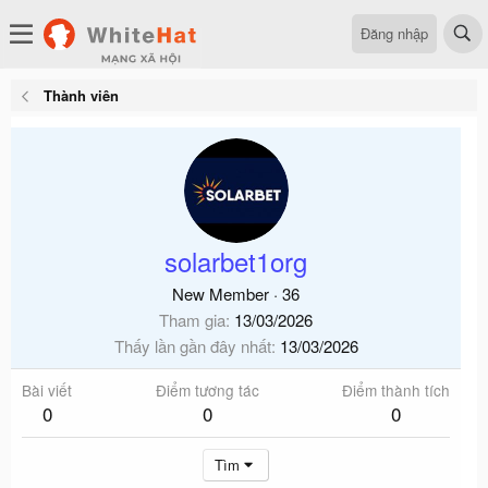
Đăng nhập
Thành viên
solarbet1org
New Member
·
36
Tham gia
13/03/2026
Thấy lần gần đây nhất
13/03/2026
Bài viết
Điểm tương tác
Điểm thành tích
0
0
0
Tìm