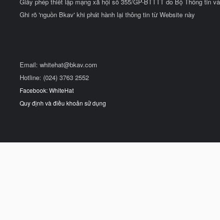
Giấy phép thiết lập mạng xã hội số 355/GP-BTTTT do Bộ Thông tin và
Ghi rõ 'nguồn Bkav' khi phát hành lại thông tin từ Website này
Email:
whitehat@bkav.com
Hotline: (024) 3763 2552
Facebook: WhiteHat
Quy định và điều khoản sử dụng