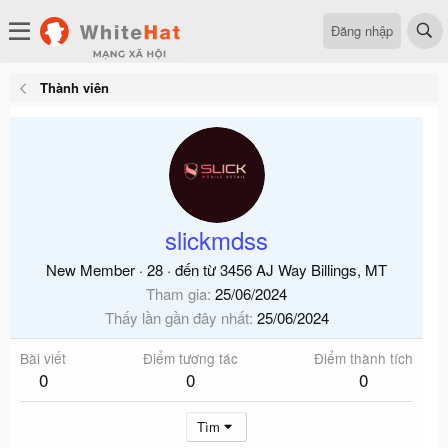
Đăng nhập
Thành viên
slickmdss
New Member
·
28
·
đến từ
3456 AJ Way Billings, MT
Tham gia
25/06/2024
Thấy lần gần đây nhất
25/06/2024
Bài viết
Điểm tương tác
Điểm thành tích
0
0
0
Tìm