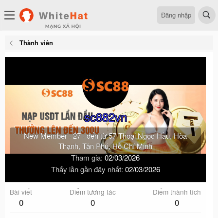
Đăng nhập
Thành viên
sc882vn
New Member
·
27
·
đến từ
57 Thoại Ngọc Hầu, Hòa
Thạnh, Tân Phú, Hồ Chí Minh
Tham gia
02/03/2026
Thấy lần gần đây nhất
02/03/2026
Bài viết
Điểm tương tác
Điểm thành tích
0
0
0