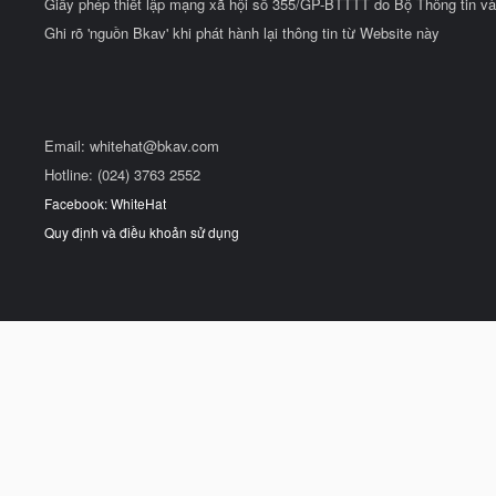
Giấy phép thiết lập mạng xã hội số 355/GP-BTTTT do Bộ Thông tin và
Ghi rõ 'nguồn Bkav' khi phát hành lại thông tin từ Website này
Email:
whitehat@bkav.com
Hotline: (024) 3763 2552
Facebook: WhiteHat
Quy định và điều khoản sử dụng