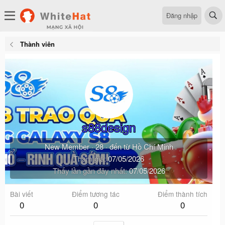
Đăng nhập
Thành viên
s88design
New Member
·
28
·
đến từ
Hồ Chí Minh
Tham gia
07/05/2026
Thấy lần gần đây nhất
07/05/2026
Bài viết
Điểm tương tác
Điểm thành tích
0
0
0