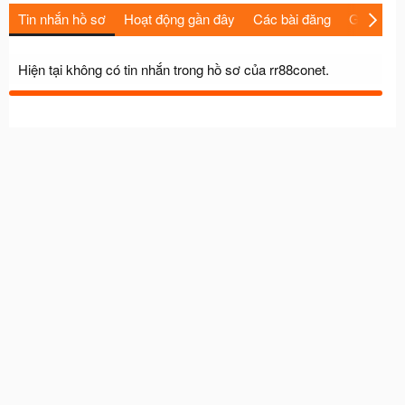
Tin nhắn hồ sơ
Hoạt động gần đây
Các bài đăng
Giới thiệu
Hiện tại không có tin nhắn trong hồ sơ của rr88conet.