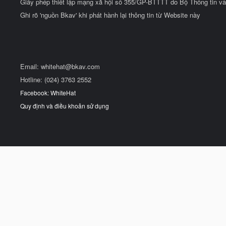
Giấy phép thiết lập mạng xã hội số 355/GP-BTTTT do Bộ Thông tin và
Ghi rõ 'nguồn Bkav' khi phát hành lại thông tin từ Website này
Email:
whitehat@bkav.com
Hotline: (024) 3763 2552
Facebook: WhiteHat
Quy định và điều khoản sử dụng