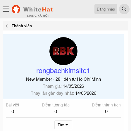
Đăng nhập
Thành viên
rongbachkimsite1
New Member
·
28
·
đến từ
Hồ Chí Minh
Tham gia
14/05/2026
Thấy lần gần đây nhất
14/05/2026
Bài viết
Điểm tương tác
Điểm thành tích
0
0
0
Tìm