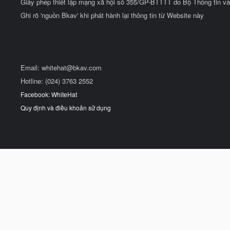
Giấy phép thiết lập mạng xã hội số 355/GP-BTTTT do Bộ Thông tin và
Ghi rõ 'nguồn Bkav' khi phát hành lại thông tin từ Website này
Email:
whitehat@bkav.com
Hotline: (024) 3763 2552
Facebook: WhiteHat
Quy định và điều khoản sử dụng