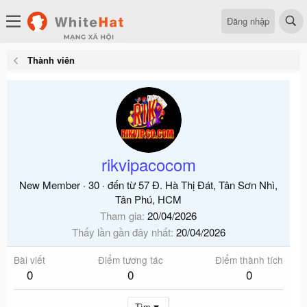
Đăng nhập
Thành viên
rikvipacocom
New Member
·
30
·
đến từ
57 Đ. Hà Thị Đát, Tân Sơn Nhì,
Tân Phú, HCM
Tham gia
20/04/2026
Thấy lần gần đây nhất
20/04/2026
Bài viết
Điểm tương tác
Điểm thành tích
0
0
0
Tìm