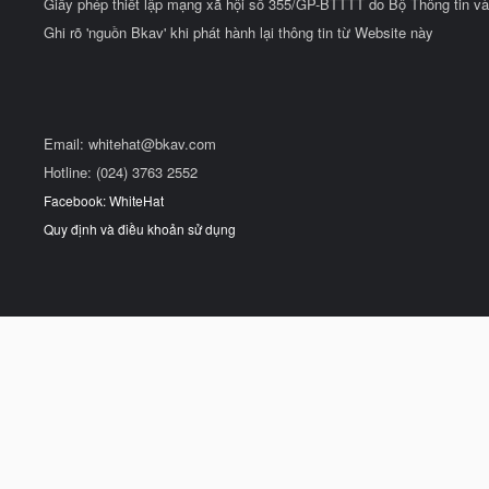
Giấy phép thiết lập mạng xã hội số 355/GP-BTTTT do Bộ Thông tin và
Ghi rõ 'nguồn Bkav' khi phát hành lại thông tin từ Website này
Email:
whitehat@bkav.com
Hotline: (024) 3763 2552
Facebook: WhiteHat
Quy định và điều khoản sử dụng