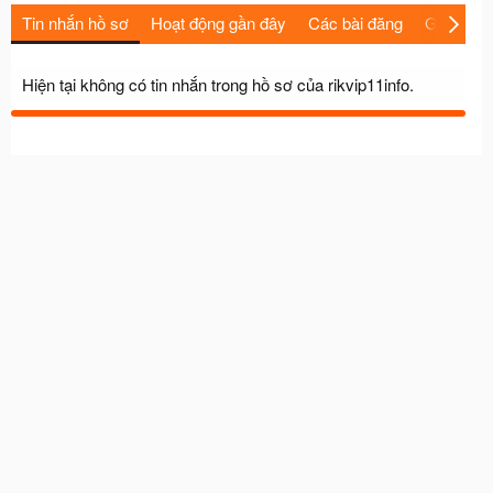
Tin nhắn hồ sơ
Hoạt động gần đây
Các bài đăng
Giới thiệu
Hiện tại không có tin nhắn trong hồ sơ của rikvip11info.