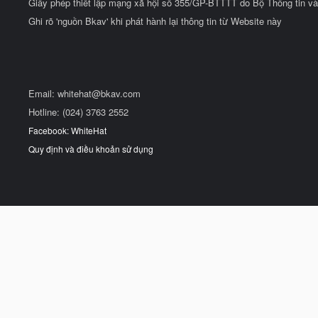
Giấy phép thiết lập mạng xã hội số 355/GP-BTTTT do Bộ Thông tin và
Ghi rõ 'nguồn Bkav' khi phát hành lại thông tin từ Website này
Email:
whitehat@bkav.com
Hotline: (024) 3763 2552
Facebook: WhiteHat
Quy định và điều khoản sử dụng