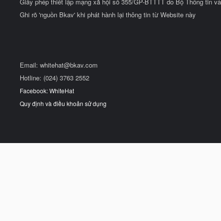
Giấy phép thiết lập mạng xã hội số 355/GP-BTTTT do Bộ Thông tin và
Ghi rõ 'nguồn Bkav' khi phát hành lại thông tin từ Website này
Email:
whitehat@bkav.com
Hotline: (024) 3763 2552
Facebook: WhiteHat
Quy định và điều khoản sử dụng