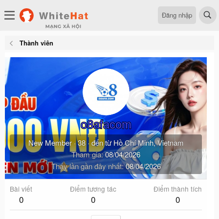
Đăng nhập
Thành viên
o8afacom
New Member
·
38
·
đến từ
Hồ Chí Minh, Vietnam
Tham gia
08/04/2026
Thấy lần gần đây nhất
08/04/2026
Bài viết
Điểm tương tác
Điểm thành tích
0
0
0