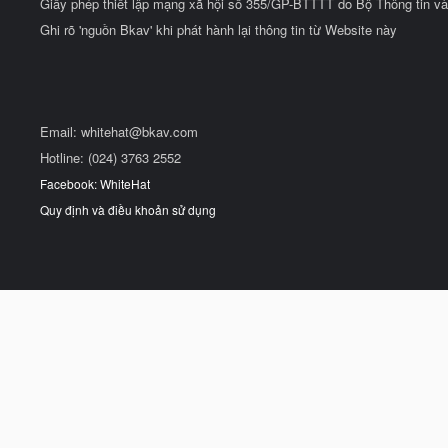
Giấy phép thiết lập mạng xã hội số 355/GP-BTTTT do Bộ Thông tin và
Ghi rõ 'nguồn Bkav' khi phát hành lại thông tin từ Website này
Email:
whitehat@bkav.com
Hotline: (024) 3763 2552
Facebook: WhiteHat
Quy định và điều khoản sử dụng