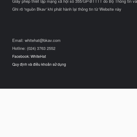
Giấy phép thiết lập mạng xã hội số 355/GP-BTTTT do Bộ Thông tin và
Ghi rõ 'nguồn Bkav' khi phát hành lại thông tin từ Website này
Email:
whitehat@bkav.com
Hotline: (024) 3763 2552
Facebook: WhiteHat
Quy định và điều khoản sử dụng