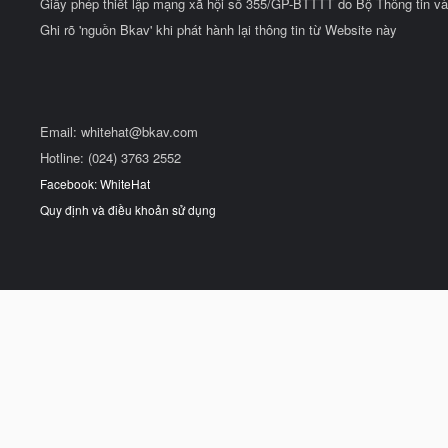
Giấy phép thiết lập mạng xã hội số 355/GP-BTTTT do Bộ Thông tin và
Ghi rõ 'nguồn Bkav' khi phát hành lại thông tin từ Website này
Email:
whitehat@bkav.com
Hotline: (024) 3763 2552
Facebook: WhiteHat
Quy định và điều khoản sử dụng