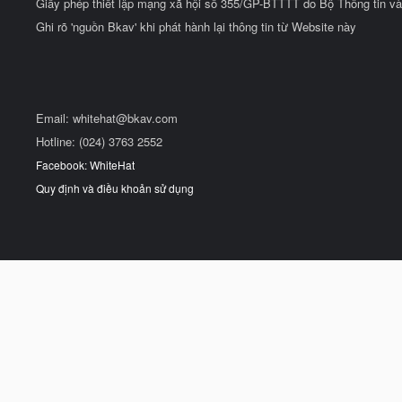
Giấy phép thiết lập mạng xã hội số 355/GP-BTTTT do Bộ Thông tin và
Ghi rõ 'nguồn Bkav' khi phát hành lại thông tin từ Website này
Email:
whitehat@bkav.com
Hotline: (024) 3763 2552
Facebook: WhiteHat
Quy định và điều khoản sử dụng