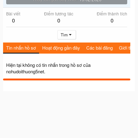
Bài viết
Điểm tương tác
Điểm thành tích
0
0
0
Tìm
Tin nhắn hồ sơ
Hoạt động gần đây
Các bài đăng
Giới thiệu
Hiện tại không có tin nhắn trong hồ sơ của
nohudoithuong5net.