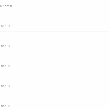
h tích
8
 tích
1
 tích
1
 tích
0
 tích
1
 tích
0