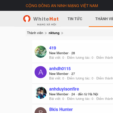
CỘNG ĐỒNG AN NINH MẠNG VIỆT NAM
TIN TỨC
THÀNH VI
Thành viên
nktung
419
New Member
·
28
Bài viết
0
Điểm tương tác
0
Điểm thành
anhdh0115
A
New Member
·
27
Bài viết
0
Điểm tương tác
0
Điểm thành
anhduyisonfire
New Member
·
24
·
đến từ
Hà Nội
Bài viết
0
Điểm tương tác
0
Điểm thành
Bkis Hunter