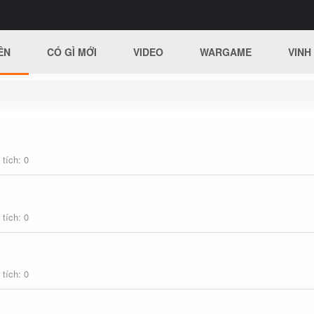
ÊN
CÓ GÌ MỚI
VIDEO
WARGAME
VINH
 tích
0
 tích
0
 tích
0