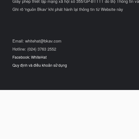
Giấy phép thiết lập mạng xã hội số 355/GP-BTTTT do Bộ Thông tin và
Ghi rõ 'nguồn Bkav' khi phát hành lại thông tin từ Website này
Email:
whitehat@bkav.com
Hotline: (024) 3763 2552
Facebook: WhiteHat
Quy định và điều khoản sử dụng