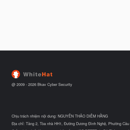
@ 2009 -
2026
Bkav Cyber Security
Chịu trách nhiệm nội dung: NGUYỄN THẢO DIỄM HẰNG
Địa chỉ: Tầng 2, Tòa nhà HH1, Đường Dương Đình Nghệ, Phường Cầu 