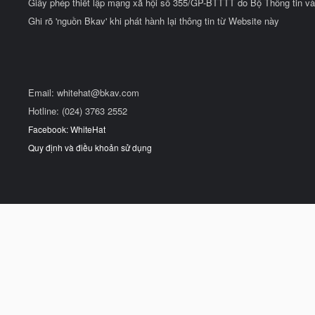
Giấy phép thiết lập mạng xã hội số 355/GP-BTTTT do Bộ Thông tin và
Ghi rõ 'nguồn Bkav' khi phát hành lại thông tin từ Website này
Email:
whitehat@bkav.com
Hotline: (024) 3763 2552
Facebook: WhiteHat
Quy định và điều khoản sử dụng