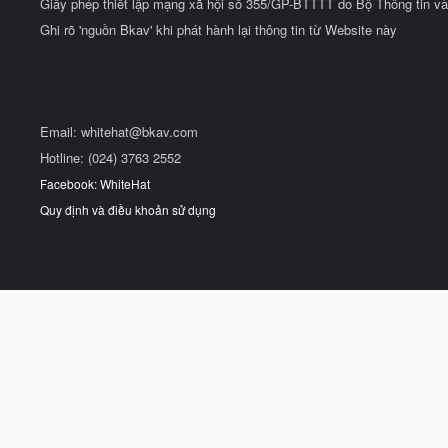
Giấy phép thiết lập mạng xã hội số 355/GP-BTTTT do Bộ Thông tin và
Ghi rõ 'nguồn Bkav' khi phát hành lại thông tin từ Website này
Email:
whitehat@bkav.com
Hotline: (024) 3763 2552
Facebook: WhiteHat
Quy định và điều khoản sử dụng