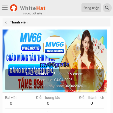
Đăng nhập
Thành viên
mv66gratis
New Member
·
25
·
đến từ
Vietnam
Tham gia
04/04/2026
Thấy lần gần đây nhất
04/04/2026
Bài viết
Điểm tương tác
Điểm thành tích
0
0
0