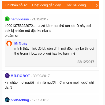
Tin nhắn hồ sơ
Hoạt động gần đây
Các bài đăng
Giới thiệu
namprosss
21/12/2017
N
100013758222972......a zô kiểm tra thử tần số ID này coi
cok bị nhiễm mã độc ko nka a
e cảm ơn
MrQuậy
mình thấy nick đó bt. còn dính mã độc hay ko thì coi
thử trong inbox có bị gửi hay ko bạn nhé
22/12/2017
MR.ROBOT
30/09/2017
M
xin chào mọi người mình là người mới mong mọi người chỉ
dạ :3
prohacking
17/09/2017