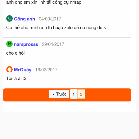
anh cho em xin linh tải công cụ nmap
Công anh
04/09/2017
C
Có thể cho mình xin fb hoặc zalo để nc riêng đc k
namprosss
29/04/2017
N
cho e hỏi
MrQuậy
16/02/2017
Tôi là ai :3
Trước
1
2