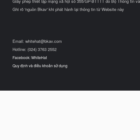
Giấy phép thiết lập mạng xã hội số 355/GP-BTTTT do Bộ Thông tin và
Ghi rõ 'nguồn Bkav' khi phát hành lại thông tin từ Website này
Email:
whitehat@bkav.com
Hotline: (024) 3763 2552
Facebook: WhiteHat
Quy định và điều khoản sử dụng