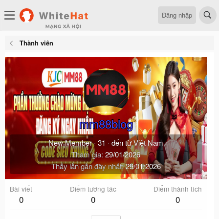
Đăng nhập
Thành viên
mm88blog
New Member
·
31
·
đến từ
Việt Nam
Tham gia
29/01/2026
Thấy lần gần đây nhất
29/01/2026
Bài viết
Điểm tương tác
Điểm thành tích
0
0
0