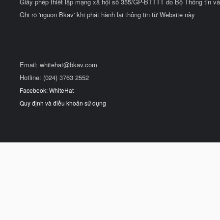
Giấy phép thiết lập mạng xã hội số 355/GP-BTTTT do Bộ Thông tin và
Ghi rõ 'nguồn Bkav' khi phát hành lại thông tin từ Website này
Email:
whitehat@bkav.com
Hotline: (024) 3763 2552
Facebook: WhiteHat
Quy định và điều khoản sử dụng