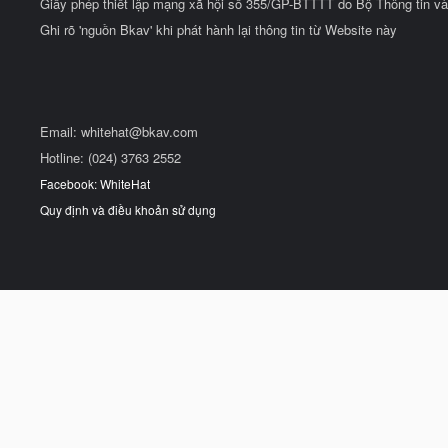
Giấy phép thiết lập mạng xã hội số 355/GP-BTTTT do Bộ Thông tin và
Ghi rõ 'nguồn Bkav' khi phát hành lại thông tin từ Website này
Email:
whitehat@bkav.com
Hotline: (024) 3763 2552
Facebook: WhiteHat
Quy định và điều khoản sử dụng