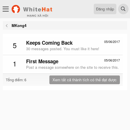
Đăng nhập
MKong4
Keeps Coming Back
05/06/2017
5
30 messages posted. You must like it here!
First Message
05/06/2017
1
Post a message somewhere on the site to receive this.
Xem tất cả thành tích có thể đạt được
Tổng điểm: 6