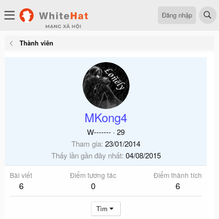
Đăng nhập
Thành viên
MKong4
W-------
·
29
Tham gia
23/01/2014
Thấy lần gần đây nhất
04/08/2015
Bài viết
Điểm tương tác
Điểm thành tích
6
0
6
Tìm