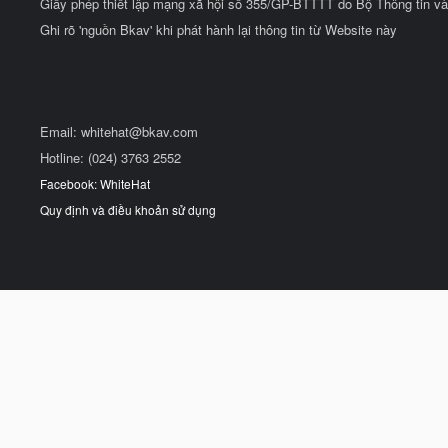
Giấy phép thiết lập mạng xã hội số 355/GP-BTTTT do Bộ Thông tin và
Ghi rõ 'nguồn Bkav' khi phát hành lại thông tin từ Website này
Email:
whitehat@bkav.com
Hotline: (024) 3763 2552
Facebook: WhiteHat
Quy định và điều khoản sử dụng