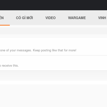
ÊN
CÓ GÌ MỚI
VIDEO
WARGAME
VINH
 one of your messages. Keep posting like that for more!
 receive this.