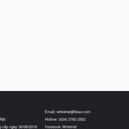
Email:
whitehat@bkav.com
Nội
Hotline: (024) 3763 2552
g cấp ngày 30/06/2016
Facebook: WhiteHat