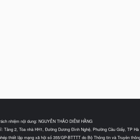
trách nhiệm nội dung: NGUYỄN THẢO DIỄM HẰNG
hỉ: Tầng 2, Tòa nhà HH1, Đường Dương Đình Nghệ, Phường Cầu Giấy, TP Hà 
phép thiết lập mạng xã hội số 355/GP-BTTTT do Bộ Thông tin và Truyền thôn