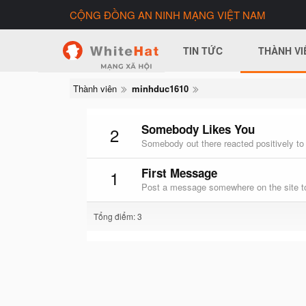
CỘNG ĐỒNG AN NINH MẠNG VIỆT NAM
TIN TỨC
THÀNH VI
Thành viên
minhduc1610
Somebody Likes You
2
Somebody out there reacted positively to
First Message
1
Post a message somewhere on the site to
Tổng điểm: 3