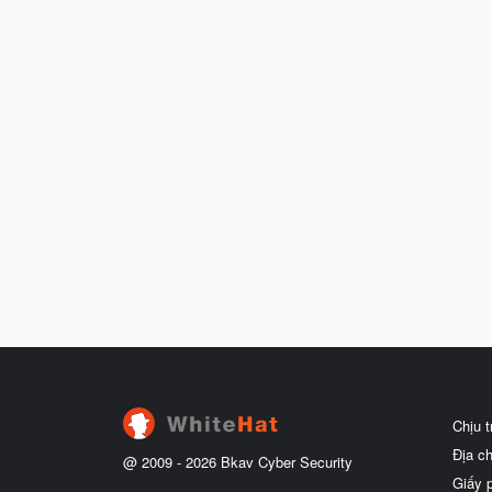
Chịu 
Địa c
@ 2009 -
2026
Bkav Cyber Security
Giấy 