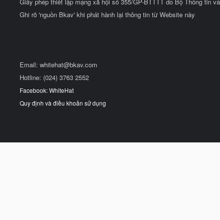
Giấy phép thiết lập mạng xã hội số 355/GP-BTTTT do Bộ Thông tin và
Ghi rõ 'nguồn Bkav' khi phát hành lại thông tin từ Website này
Email:
whitehat@bkav.com
Hotline: (024) 3763 2552
Facebook: WhiteHat
Quy định và điều khoản sử dụng