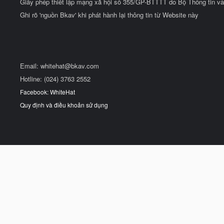
Giấy phép thiết lập mạng xã hội số 355/GP-BTTTT do Bộ Thông tin và
Ghi rõ 'nguồn Bkav' khi phát hành lại thông tin từ Website này
Email:
whitehat@bkav.com
Hotline: (024) 3763 2552
Facebook: WhiteHat
Quy định và điều khoản sử dụng