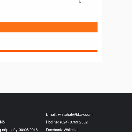
0
Email:
whitehat@bkav.com
Nội
Hotline: (024) 3763 2552
g cấp ngày 30/06/2016
Facebook: WhiteHat