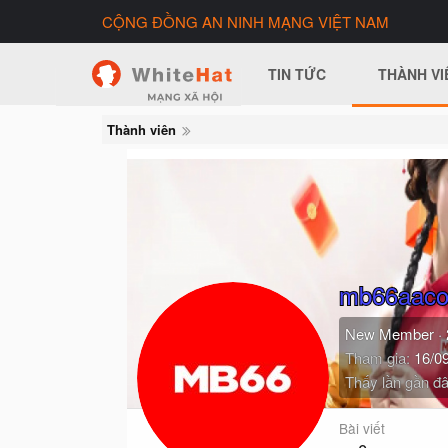
CỘNG ĐỒNG AN NINH MẠNG VIỆT NAM
TIN TỨC
THÀNH VI
Thành viên
mb66aac
New Member
·
Tham gia
16/0
Thấy lần gần đâ
Bài viết