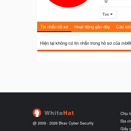
0
Tìm
Tin nhắn hồ sơ
Hoạt động gần đây
Các bài
Hiện tại không có tin nhắn trong hồ sơ của mb
Chịu 
Địa c
@ 2009 -
2026
Bkav Cyber Security
Giấy 