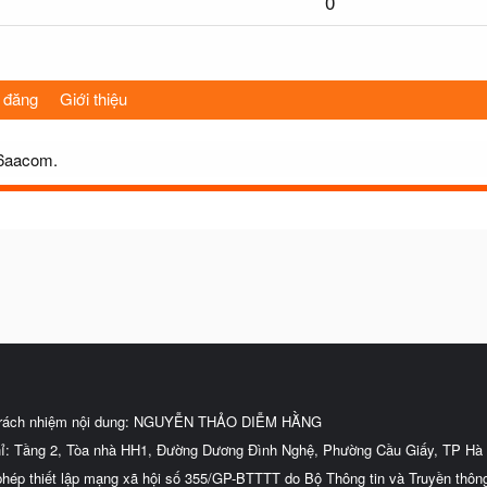
0
 đăng
Giới thiệu
66aacom.
trách nhiệm nội dung: NGUYỄN THẢO DIỄM HẰNG
hỉ: Tầng 2, Tòa nhà HH1, Đường Dương Đình Nghệ, Phường Cầu Giấy, TP Hà 
phép thiết lập mạng xã hội số 355/GP-BTTTT do Bộ Thông tin và Truyền thôn