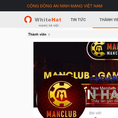
CỘNG ĐỒNG AN NINH MẠNG VIỆT NAM
TIN TỨC
THÀNH VI
Thành viên
manclub9
New Member
·
Tham gia
10/0
Thấy lần gần đâ
Bài viết