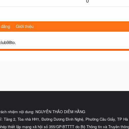
0
 đăng
Giới thiệu
club98to.
trách nhiệm nội dung: NGUYỄN THẢO DIỄM HẰNG
hỉ: Tầng 2, Tòa nhà HH1, Đường Dương Đình Nghệ, Phường Cầu Giấy, TP Hà 
phép thiết lập mạng xã hội số 355/GP-BTTTT do Bộ Thông tin và Truyền thôn