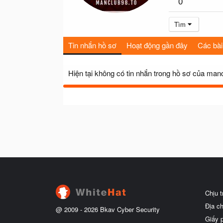
0
Tìm
Tin nhắn hồ sơ
Hoạt động gần đây
Các bài
Hiện tại không có tin nhắn trong hồ sơ của man
Chịu 
Địa c
@ 2009 -
2026
Bkav Cyber Security
Giấy 