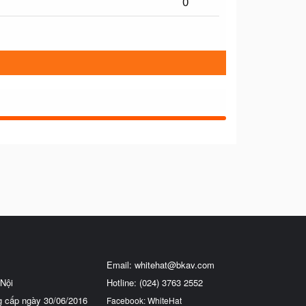
0
Email:
whitehat@bkav.com
Nội
Hotline: (024) 3763 2552
g cấp ngày 30/06/2016
Facebook: WhiteHat