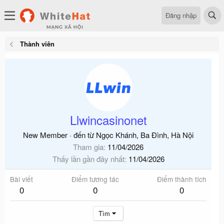
Đăng nhập
Thành viên
Llwincasinonet
New Member
·
đến từ
Ngọc Khánh, Ba Đình, Hà Nội
Tham gia
11/04/2026
Thấy lần gần đây nhất
11/04/2026
Bài viết
Điểm tương tác
Điểm thành tích
0
0
0
Tìm